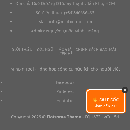
Địa chỉ: 16/6 Đường D16,Tây Thạnh, Tân Phú, HCM
‪Số điện thoại: (+84)866636485
Mail: info@minbintool.com
Admin: Nguyễn Quốc Minh Hoàng
GIỚI THIỆU
ĐỘI NGŨ
TÁC GIẢ
CHÍNH SÁCH BẢO MẬT
LIÊN HỆ
MinBin Tool - Tổng hợp công cụ hữu ích cho người Việt
Facebook
Pinterest
SALE SỐC
Youtube
Giảm đến 70%
Copyright 2026 ©
Flatsome Theme
- FQU673HVGu15d