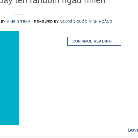
uay tên random ngẫu nhiên
N BY
MINBIN TEAM
- REVIEWED BY
NGUYỄN QUỐC MINH HOÀNG
CONTINUE READING
→
Leav