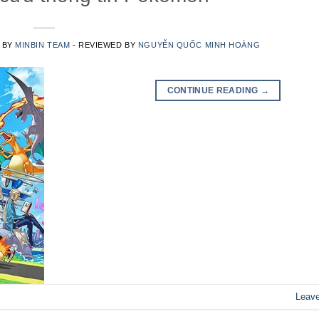
N BY
MINBIN TEAM
- REVIEWED BY
NGUYỄN QUỐC MINH HOÀNG
CONTINUE READING
→
Leav