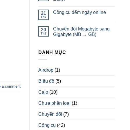
Công cụ đếm ngày online
21
Th7
Chuyển đổi Megabyte sang
20
Th7
Gigabyte (MB → GB)
DANH MỤC
Airdrop
(1)
Biểu đồ
(5)
e a comment
Calo
(10)
Chưa phân loại
(1)
Chuyển đổi
(7)
Công cụ
(42)