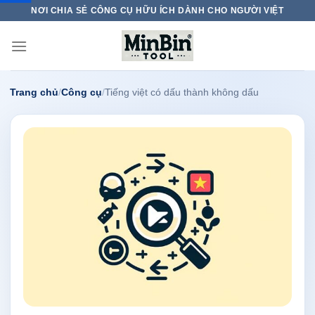
Skip
NƠI CHIA SẺ CÔNG CỤ HỮU ÍCH DÀNH CHO NGƯỜI VIỆT
to
content
Trang chủ
/
Công cụ
/
Tiếng việt có dấu thành không dấu