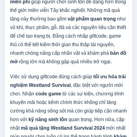
miễn phí
giúp người chơi sinh tồn dễ dàng hơn trong
thế giới miền viễn Tây khắc nghiệt. Những mã quà
tặng này thường bao gồm
vật phẩm quan trọng
như
vũ khí, thực phẩm, gỗ, đá và các nguyên liệu cần thiết
để chế tạo trang bị. Bằng cách nhập giftcode, game
thủ có thể tiết kiệm thời gian thu thập tài nguyên,
nhanh chóng nâng cấp nhân vật và khám phá
bản đồ
mở
rộng lớn mà không gặp quá nhiều trở ngại.
Việc sử dụng giftcode đúng cách giúp
tối ưu hóa trải
nghiệm Westland Survival
, đặc biệt với người mới
chơi. Nhận
code game
từ các sự kiện, chương trình
khuyến mãi hoặc kênh chính thức không chỉ tăng
cường khả năng sống sót mà còn giúp tiếp cận nhanh
hơn với
kỹ năng sinh tồn
quan trọng. Hơn nữa, cập
nhật
mã quà tặng Westland Survival 2024
mới nhất
giúp người chơi luôn có lợi thế trong hành trình
khám