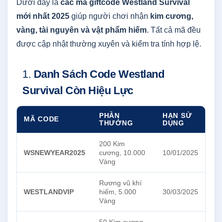
Dưới đây là
các mã giftcode Westland Survival
mới nhất 2025
giúp người chơi nhận
kim cương,
vàng, tài nguyên và vật phẩm hiếm
. Tất cả mã đều
được cập nhật thường xuyên và kiểm tra tính hợp lệ.
1.
Danh Sách Code Westland
Survival Còn Hiệu Lực
PHẦN
HẠN SỬ
MÃ CODE
THƯỞNG
DỤNG
200 Kim
WSNEWYEAR2025
cương, 10.000
10/01/2025
Vàng
Rương vũ khí
WESTLANDVIP
hiếm, 5.000
30/03/2025
Vàng