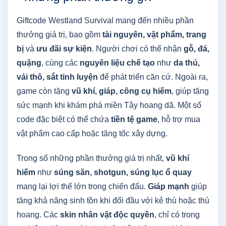
Giftcode Westland Survival mang đến nhiều phần
thưởng giá trị, bao gồm
tài nguyên, vật phẩm, trang
bị
và
ưu đãi sự kiện
. Người chơi có thể nhận
gỗ, đá,
quặng
, cùng các
nguyên liệu chế tạo
như
da thú,
vải thô, sắt tinh luyện
để phát triển căn cứ. Ngoài ra,
game còn tặng
vũ khí, giáp, công cụ hiếm
, giúp tăng
sức mạnh khi khám phá miền Tây hoang dã. Một số
code đặc biệt có thể chứa
tiền tệ game
, hỗ trợ mua
vật phẩm cao cấp hoặc tăng tốc xây dựng.
Trong số những phần thưởng giá trị nhất,
vũ khí
hiếm
như
súng săn, shotgun, súng lục ổ quay
mang lại lợi thế lớn trong chiến đấu.
Giáp mạnh
giúp
tăng khả năng sinh tồn khi đối đầu với kẻ thù hoặc thú
hoang. Các
skin nhân vật độc quyền
, chỉ có trong