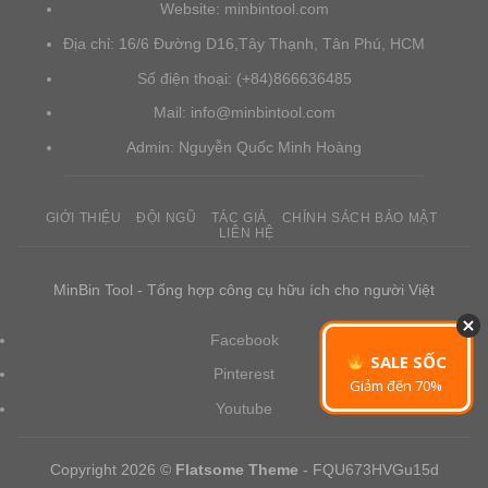
Website: minbintool.com
Địa chỉ: 16/6 Đường D16,Tây Thạnh, Tân Phú, HCM
‪Số điện thoại: (+84)866636485
Mail: info@minbintool.com
Admin: Nguyễn Quốc Minh Hoàng
GIỚI THIỆU
ĐỘI NGŨ
TÁC GIẢ
CHÍNH SÁCH BẢO MẬT
LIÊN HỆ
MinBin Tool - Tổng hợp công cụ hữu ích cho người Việt
Facebook
SALE SỐC
Pinterest
Giảm đến 70%
Youtube
Copyright 2026 ©
Flatsome Theme
- FQU673HVGu15d