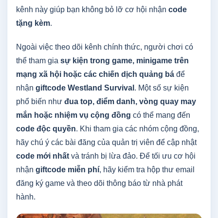
kênh này giúp bạn không bỏ lỡ cơ hội nhận
code
tặng kèm
.
Ngoài việc theo dõi kênh chính thức, người chơi có
thể tham gia
sự kiện trong game, minigame trên
mạng xã hội hoặc các chiến dịch quảng bá
để
nhận
giftcode Westland Survival
. Một số sự kiện
phổ biến như
đua top, điểm danh, vòng quay may
mắn hoặc nhiệm vụ cộng đồng
có thể mang đến
code độc quyền
. Khi tham gia các nhóm cộng đồng,
hãy chú ý các bài đăng của quản trị viên để cập nhật
code mới nhất
và tránh bị lừa đảo. Để tối ưu cơ hội
nhận
giftcode miễn phí
, hãy kiểm tra hộp thư email
đăng ký game và theo dõi thông báo từ nhà phát
hành.