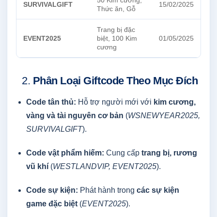
50 Kim cương,
SURVIVALGIFT
15/02/2025
Thức ăn, Gỗ
Trang bị đặc
EVENT2025
biệt, 100 Kim
01/05/2025
cương
2.
Phân Loại Giftcode Theo Mục Đích
Code tân thủ:
Hỗ trợ người mới với
kim cương,
vàng và tài nguyên cơ bản
(
WSNEWYEAR2025,
SURVIVALGIFT
).
Code vật phẩm hiếm:
Cung cấp
trang bị, rương
vũ khí
(
WESTLANDVIP, EVENT2025
).
Code sự kiện:
Phát hành trong
các sự kiện
game đặc biệt
(
EVENT2025
).