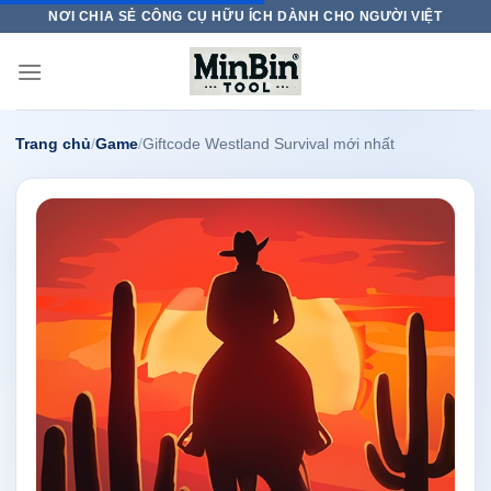
Skip
NƠI CHIA SẺ CÔNG CỤ HỮU ÍCH DÀNH CHO NGƯỜI VIỆT
to
content
Trang chủ
/
Game
/
Giftcode Westland Survival mới nhất