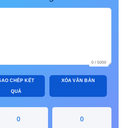
0
/ 5000
SAO CHÉP KẾT
XÓA VĂN BẢN
QUẢ
0
0