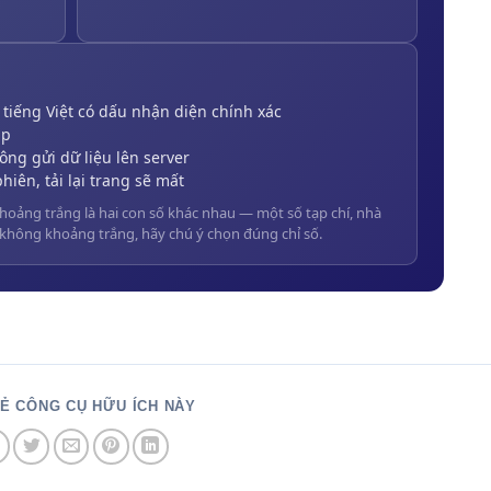
SẺ CÔNG CỤ HỮU ÍCH NÀY