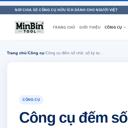
Skip
NƠI CHIA SẺ CÔNG CỤ HỮU ÍCH DÀNH CHO NGƯỜI VIỆT
to
content
TRANG CHỦ
GIỚI THIỆU
CÔNG CỤ
Trang chủ
/
Công cụ
/
Công cụ đếm số chữ, số ký tự…
CÔNG CỤ
Công cụ đếm số 