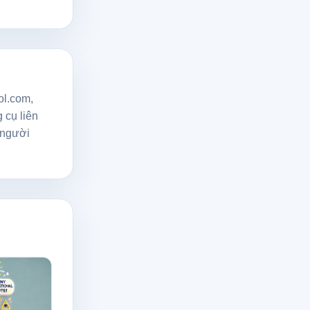
ol.com,
 cụ liên
 người