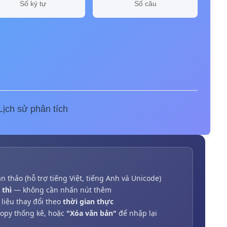
Số ký tự
Số câu
Lịch sử phân tích