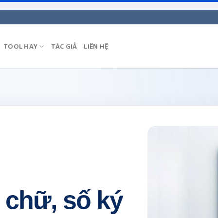
TOOL HAY
TÁC GIẢ
LIÊN HỆ
chữ, số ký