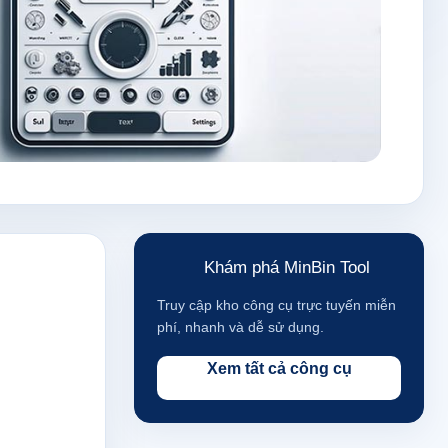
Khám phá MinBin Tool
Truy cập kho công cụ trực tuyến miễn
phí, nhanh và dễ sử dụng.
Xem tất cả công cụ